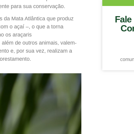
iente para sua conservação.
Fale
s da Mata Atlântica que produz
Co
com o açaí –, o que a torna
o os araçaris
 além de outros animais, valem-
to e, por sua vez, realizam a
florestamento.
comun