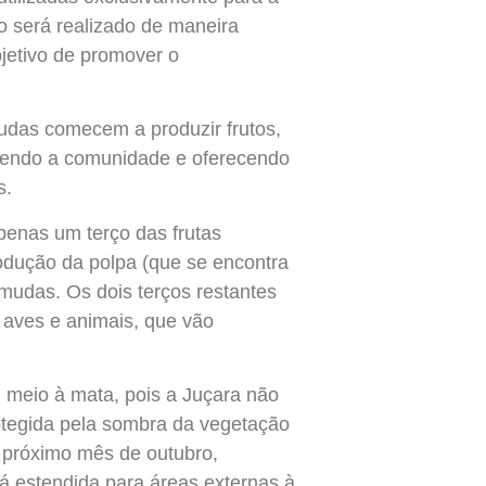
so será realizado de maneira
jetivo de promover o
mudas comecem a produzir frutos,
lvendo a comunidade e oferecendo
s.
penas um terço das frutas
rodução da polpa (que se encontra
mudas. Os dois terços restantes
a aves e animais, que vão
 meio à mata, pois a Juçara não
rotegida pela sombra da vegetação
o próximo mês de outubro,
á estendida para áreas externas à