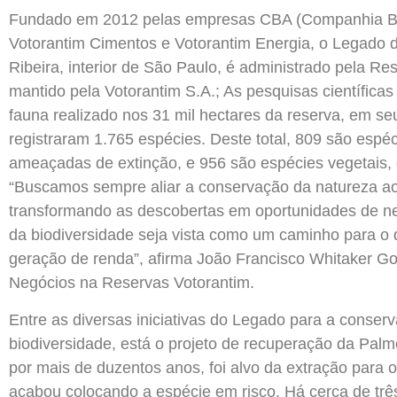
Fundado em 2012 pelas empresas CBA (Companhia Bras
Votorantim Cimentos e Votorantim Energia, o Legado d
Ribeira, interior de São Paulo, é administrado pela R
mantido pela Votorantim S.A.; As pesquisas científicas
fauna realizado nos 31 mil hectares da reserva, em se
registraram 1.765 espécies. Deste total, 809 são espé
ameaçadas de extinção, e 956 são espécies vegetais,
“Buscamos sempre aliar a conservação da natureza a
transformando as descobertas em oportunidades de ne
da biodiversidade seja vista como um caminho para o 
geração de renda”, afirma João Francisco Whitaker G
Negócios na Reservas Votorantim.
Entre as diversas iniciativas do Legado para a conser
biodiversidade, está o projeto de recuperação da Palm
por mais de duzentos anos, foi alvo da extração para 
acabou colocando a espécie em risco. Há cerca de trê