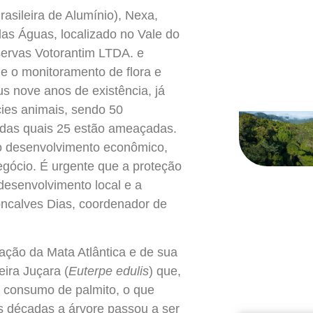
ileira de Alumínio), Nexa,
as Águas, localizado no Vale do
eservas Votorantim LTDA. e
 e o monitoramento de flora e
us nove anos de existência, já
cies animais, sendo 50
 das quais 25 estão ameaçadas.
o desenvolvimento econômico,
gócio. É urgente que a proteção
desenvolvimento local e a
oncalves Dias, coordenador de
vação da Mata Atlântica e de sua
eira Juçara (
Euterpe edulis
) que,
o consumo de palmito, o que
s décadas a árvore passou a ser