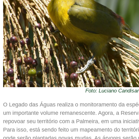
Foto: Luciano Candisan
O Legado das Águas realiza o monitoramento da espéc
um importante volume remanescente. Agora, a Reserva
repovoar seu território com a Palmeira, em uma iniciat
Para isso, está sendo feito um mapeamento do territór
onde serão plantadas novas mudas. As árvores serão u