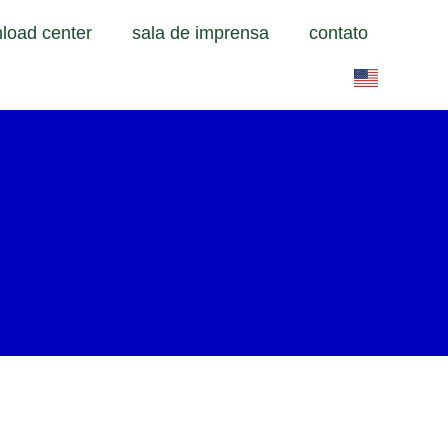
load center
sala de imprensa
contato