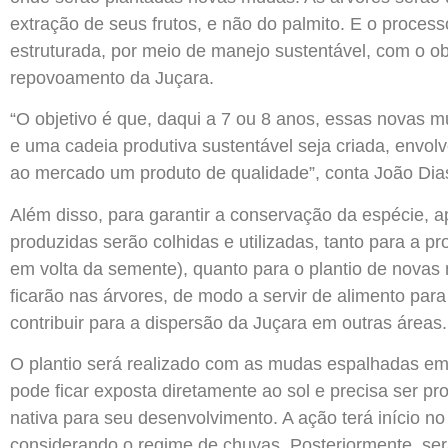
extração de seus frutos, e não do palmito. E o proces
estruturada, por meio de manejo sustentável, com o ob
repovoamento da Juçara.
“O objetivo é que, daqui a 7 ou 8 anos, essas novas 
e uma cadeia produtiva sustentável seja criada, envo
ao mercado um produto de qualidade”, conta João Dia
Além disso, para garantir a conservação da espécie, a
produzidas serão colhidas e utilizadas, tanto para a p
em volta da semente), quanto para o plantio de novas 
ficarão nas árvores, de modo a servir de alimento par
contribuir para a dispersão da Juçara em outras áreas.
O plantio será realizado com as mudas espalhadas em
pode ficar exposta diretamente ao sol e precisa ser p
nativa para seu desenvolvimento. A ação terá início n
considerando o regime de chuvas. Posteriormente, ser