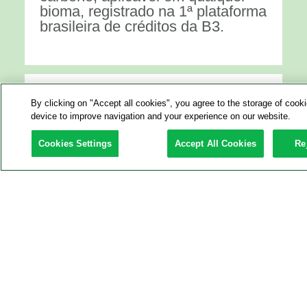
bioma, registrado na 1ª plataforma
brasileira de créditos da B3.
By clicking on "Accept all cookies", you agree to the storage of cook
device to improve navigation and your experience on our website.
Cookies Settings
Accept All Cookies
Re
+300 mil mudas nativas
plantadas
em áreas degradadas.