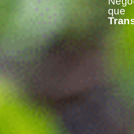
Negó
que
Tran