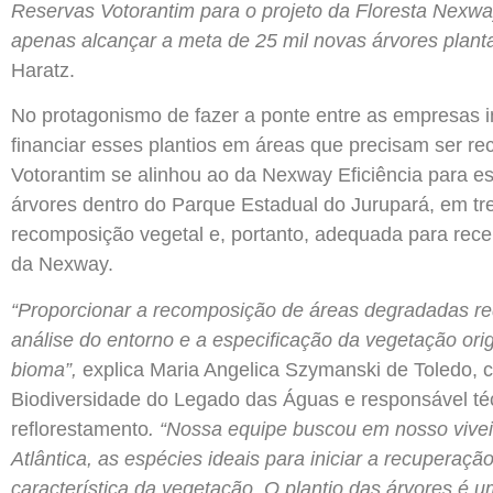
Reservas Votorantim para o projeto da Floresta Nexwa
apenas alcançar a meta de 25 mil novas árvores plant
Haratz.
No protagonismo de fazer a ponte entre as empresas i
financiar esses plantios em áreas que precisam ser re
Votorantim se alinhou ao da Nexway Eficiência para ess
árvores dentro do Parque Estadual do Jurupará, em tr
recomposição vegetal e, portanto, adequada para receb
da Nexway.
“Proporcionar a recomposição de áreas degradadas re
análise do entorno e a especificação da vegetação ori
bioma”,
explica Maria Angelica Szymanski de Toledo, 
Biodiversidade do Legado das Águas e responsável téc
reflorestamento
. “Nossa equipe buscou em nosso vivei
Atlântica, as espécies ideais para iniciar a recuperaç
característica da vegetação. O plantio das árvores é