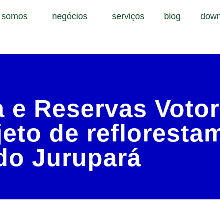
 somos
negócios
serviços
blog
down
a e Reservas Voto
eto de refloresta
do Jurupará