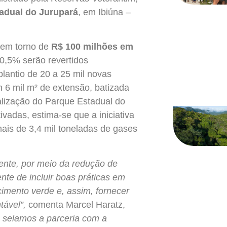
adual do Jurupará
, em Ibiúna –
r em torno de
R$ 100 milhões em
0,5% serão revertidos
plantio de 20 a 25 mil novas
 6 mil m² de extensão, batizada
alização do Parque Estadual do
vadas, estima-se que a iniciativa
mais de 3,4 mil toneladas de gases
iente, por meio da redução de
te de incluir boas práticas em
imento verde e, assim, fornecer
tável
”,
comenta Marcel Haratz,
 selamos a parceria com a