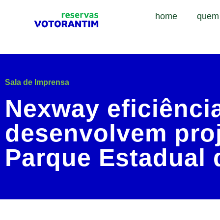
home
quem
Sala de Imprensa
Nexway eficiênci
desenvolvem proj
Parque Estadual 