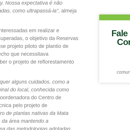
y. Nossa expectativa é não
adas, como ultrapassá-la”
, almeja
nteressadas em realizar e
Fale
cuperadas, o objetivo da Reservas
Co
e projeto piloto de plantio de
echo que necessitava
er o projeto de reflorestamento
comun
quer alguns cuidados, como a
ginal do local, conhecida como
coordenadora do Centro de
nica pelo projeto de
ro de plantas nativas da Mata
ão da área mantendo a
 uma das metodologias adotadas