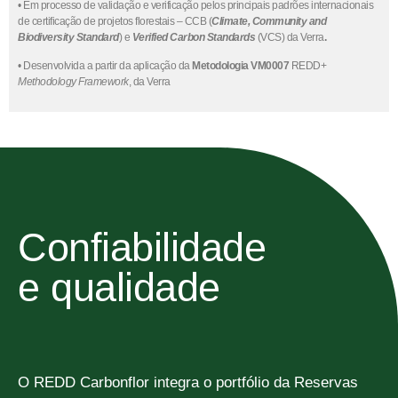
• Em processo de validação e verificação pelos principais padrões internacionais
de certificação de projetos florestais – CCB (
Climate, Community and
Biodiversity Standard
) e
Verified Carbon Standards
(VCS) da Verra
.
• Desenvolvida a partir da aplicação da
Metodologia VM0007
REDD+
Methodology Framework
, da Verra
Confiabilidade
e qualidade
O REDD Carbonflor integra o portfólio da Reservas