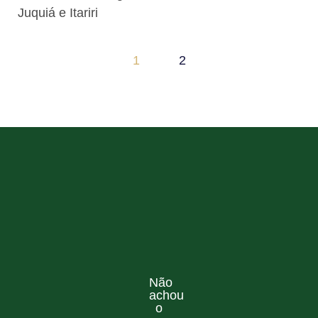
Juquiá e Itariri
1
2
Não
achou
o